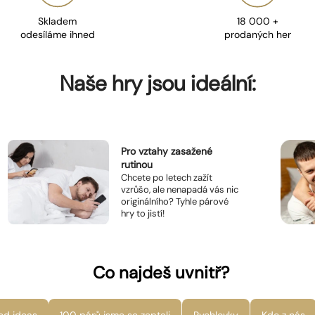
Skladem
18 000 +
odesíláme ihned
prodaných her
Naše hry jsou ideální:
Pro vztahy zasažené
rutinou
Chcete po letech zažít
vzrůšo, ale nenapadá vás nic
originálního? Tyhle párové
hry to jistí!
Co najdeš uvnitř?