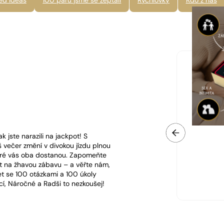
ed ideas
100 párů jsme se zeptali
Rychlovky
Kdo z nás
k jste narazili na jackpot! S
š večer změní v divokou jízdu plnou
teré vás oba dostanou. Zapomeňte
ept na žhavou zábavu – a věřte nám,
et se 100 otázkami a 100 úkoly
ící, Náročné a Radši to nezkoušej!