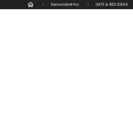
Přejít
DATE & BED IDEAS
/
Samostatné hry
/
na
obsah