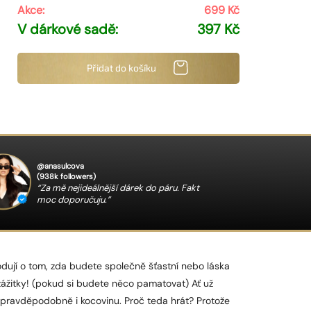
Akce:
699 Kč
V dárkové sadě:
397 Kč
Přidat do košíku
@anasulcova
(938k followers)
“Za mě nejideálnější dárek do páru. Fakt
moc doporučuju.”
odují o tom, zda budete společně šťastní nebo láska
ážitky! (pokud si budete něco pamatovat) Ať už
a pravděpodobně i kocovinu. Proč teda hrát? Protože