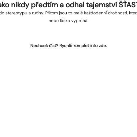
 jako nikdy předtím a odhal tajemství ŠŤ
do stereotypu a rutiny. Přitom jsou to malé každodenní drobnosti, kte
nebo láska vyprchá.
Nechceš číst? Rychlé komplet info zde: