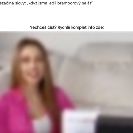
ezačíná slovy: „když jsme jedli bramborový salát“.
Nechceš číst? Rychlé komplet info zde: