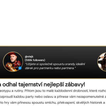
@stejk
(588k followers)
“Užijete si společně spoustu srandy, ideální
dárek pro partnerku nebo partnera.”
 a odhal tajemství nejlepší zábavy!
eotypu a rutiny. Přitom jsou to malé každodenní drobnosti, které rozh
 rozproudí každou party nebo oslavu a přinese vám nezapomenutelné z
 tyto hry vám přinesou spoustu smíchu, překvapení, skvělých historek 