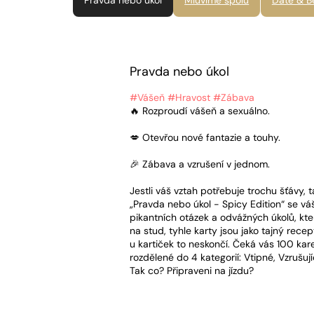
Pravda nebo úkol
Mluvíme spolu
Date & B
Pravda nebo úkol
#Vášeň #Hravost #Zábava
🔥 Rozproudí vášeň a sexuálno.
💋 Otevřou nové fantazie a touhy.
🎉 Zábava a vzrušení v jednom.
Jestli váš vztah potřebuje trochu šťávy, ta
„Pravda nebo úkol - Spicy Edition“ se vá
pikantních otázek a odvážných úkolů, k
na stud, tyhle karty jsou jako tajný rec
u kartiček to neskončí. Čeká vás 100 kar
rozdělené do 4 kategorií: Vtipné, Vzrušuj
Tak co? Připraveni na jízdu?