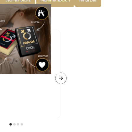
Led lampička
Mluvíme spolu 1
Najdi pár