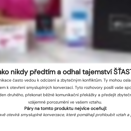
 jako nikdy předtím a odhal tajemství ŠŤ
kace často vedou k odcizení a zbytečným konfliktům. Ty mohou oslabi
íčem k otevření smysluplných konverzací. Tyto rozhovory posílí vaše s
en druhého, překonat běžné komunikační překážky a předejít zbyte
vzájemné porozumění ve vašem vztahu.
Páry na tomto produktu nejvíce oceňují:
avě otevírá smysluplné konverzace, které pomáhají prohloubit vztah a