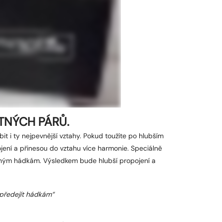
ASTNÝCH PÁRŮ.
t i ty nejpevnější vztahy. Pokud toužíte po hlubším
pojení a přinesou do vztahu více harmonie. Speciálně
čným hádkám. Výsledkem bude hlubší propojení a
 předejít hádkám“