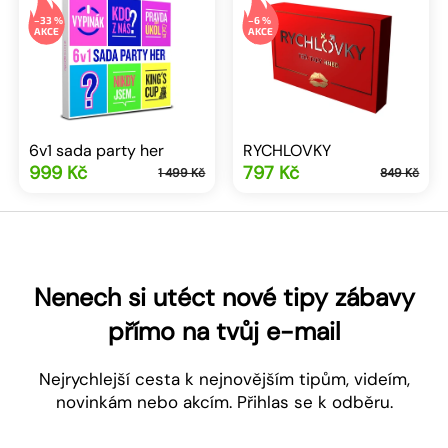
–33 %
–6 %
6v1 sada party her
RYCHLOVKY
999 Kč
797 Kč
1 499 Kč
849 Kč
Z
á
p
a
Nenech si utéct nové tipy zábavy
t
přímo na tvůj e-mail
í
Nejrychlejší cesta k nejnovějším tipům, videím,
novinkám nebo akcím. Přihlas se k odběru.