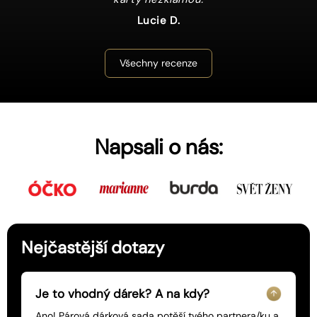
Lucie D.
Všechny recenze
Napsali o nás:
Nejčastější dotazy
Je to vhodný dárek? A na kdy?
Ano! Párová dárková sada potěší tvého partnera/ku a