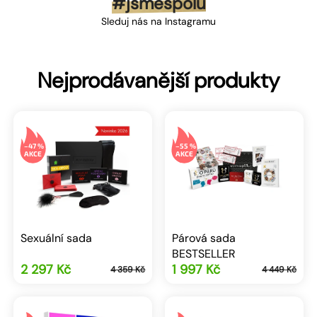
#jsmespolu
Sleduj nás na Instagramu
Nejprodávanější produkty
–47 %
–55 %
Sexuální sada
Párová sada
BESTSELLER
2 297 Kč
1 997 Kč
4 359 Kč
4 449 Kč