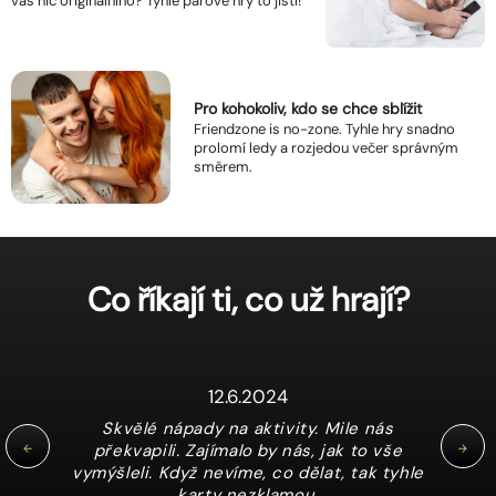
vás nic originálního? Tyhle párové hry to jistí!
Pro kohokoliv, kdo se chce sblížit
Friendzone is no-zone. Tyhle hry snadno
prolomí ledy a rozjedou večer správným
směrem.
Co říkají ti, co už hrají?
12.6.2024
Skvělé nápady na aktivity. Mile nás
překvapili. Zajímalo by nás, jak to vše
vymýšleli. Když nevíme, co dělat, tak tyhle
karty nezklamou.