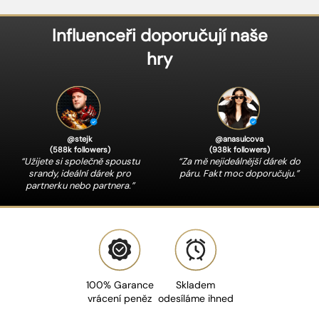
t
a
Influenceři doporučují naše
h
hry
u
!
@anasulcova
@stejk
(938k followers)
(588k followers)
“Za mě nejideálnější dárek do
“Užijete si společně spoustu
páru. Fakt moc doporučuju.”
srandy, ideální dárek pro
partnerku nebo partnera.”
100% Garance
Skladem
vrácení peněz
odesíláme ihned