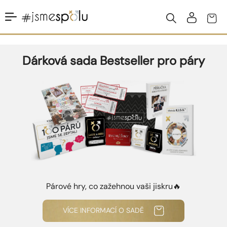
Přejít
na
obsah
K
Dárková sada Bestseller pro páry
o
n
e
c
n
u
d
y
v
Párové hry, co zažehnou vaši jiskru🔥
e
v
VÍCE INFORMACÍ O SADĚ
z