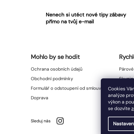
á
p
Nenech si utéct nové tipy zábavy
a
přímo na tvůj e-mail
t
í
Mohlo by se hodit
Rychl
Ochrana osobních údajů
Párové
Obchodní podmínky
Skupin
Formulář o odstoupení od smlouvy
Všechn
Cookies Vám
analýze pro
Doprava
výkon a pou
se dozvíte
z
Sleduj nás
Nastaven