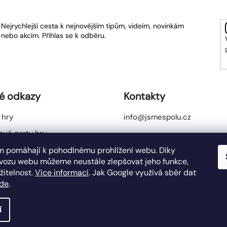
Nejrychlejší cesta k nejnovějším tipům, videím, novinkám
nebo akcím. Přihlas se k odběru.
é odkazy
Kontakty
 hry
info@jsmespolu.cz
ové party hry
y produkty
 pomáhají k pohodlnému prohlížení webu. Díky
vozu webu můžeme neustále zlepšovat jeho funkce,
žitelnost.
Více informací
. Jak Google využívá sběr dat
de
.
Cop
í